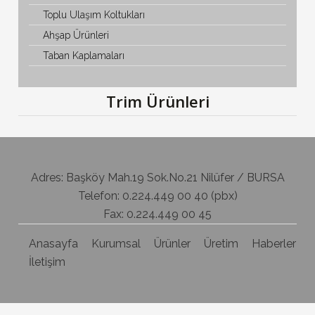
Toplu Ulaşım Koltukları
Ahşap Ürünleri
Taban Kaplamaları
Trim Ürünleri
Adres: Başköy Mah.19 Sok.No.21 Nilüfer / BURSA
Telefon: 0.224.449 00 40 (pbx)
Fax: 0.224.449 00 45
Anasayfa
Kurumsal
Ürünler
Üretim
Haberler
İletişim